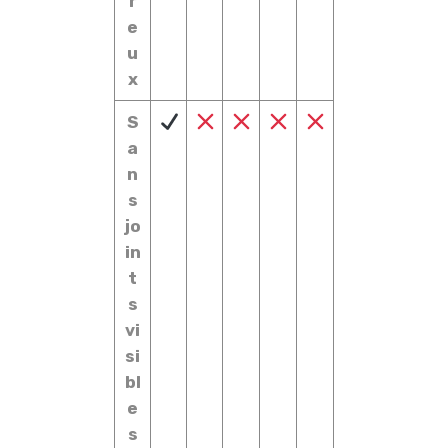
r
e
u
x
S
a
n
s
jo
in
t
s
vi
si
bl
e
s