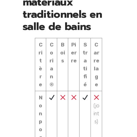
matériaux
traditionnels en
salle de bains
C
C
B
Pi
S
C
ri
o
oi
er
tr
ar
t
ri
s
re
a
re
è
a
ti
la
r
n
fi
g
e
®
é
e
N
o
(jo
n
int
p
s)
o