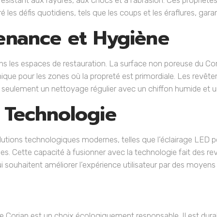
ésistant aux rayures, aux chocs et à l’abrasion. Ces propriét
es défis quotidiens, tels que les coups et les éraflures, garan
tenance et Hygiène
s les espaces de restauration. La surface non poreuse du Co
énique pour les zones où la propreté est primordiale. Les re
nt seulement un nettoyage régulier avec un chiffon humide et u
a Technologie
 solutions technologiques modernes, telles que l’éclairage LED 
s. Cette capacité à fusionner avec la technologie fait des r
i souhaitent améliorer l’expérience utilisateur par des moyens
 Corian est un choix écologiquement responsable. Il est dura