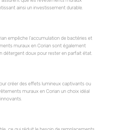
és assurent que les revêtements muraux
tissant ainsi un investissement durable.
rian empêche l’accumulation de bactéries et
vêtements muraux en Corian sont également
n détergent doux pour rester en parfait état.
pour créer des effets lumineux captivants ou
evêtements muraux en Corian un choix idéal
 innovants.
ble, ce qui réduit le besoin de remplacements