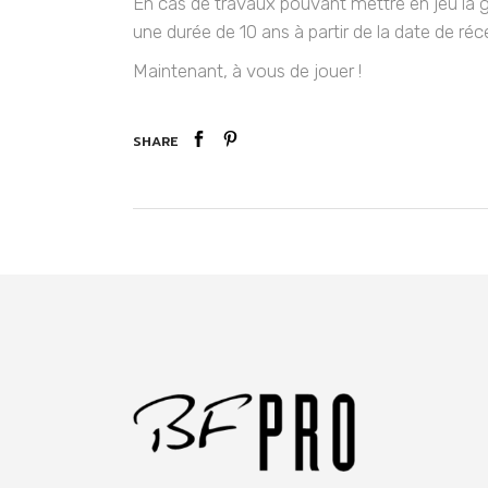
En cas de travaux pouvant mettre en jeu la
une durée de 10 ans à partir de la date de ré
Maintenant, à vous de jouer !
SHARE