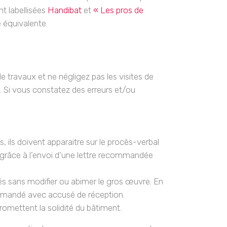
nt labellisées
Handibat
et
« Les pros de
é équivalente.
de travaux et ne négligez pas les visites de
. Si vous constatez des erreurs et/ou
, ils doivent apparaitre sur le procès-verbal
n grâce à l’envoi d’une lettre recommandée
s sans modifier ou abimer le gros œuvre. En
commandé avec accusé de réception.
romettent la solidité du bâtiment.