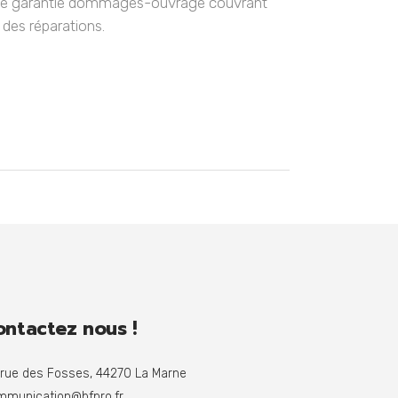
à une garantie dommages-ouvrage couvrant
 des réparations.
ontactez nous !
 rue des Fosses, 44270 La Marne
mmunication@bfpro.fr