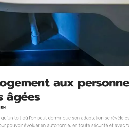
 logement aux personn
s âgées
IEN
qu’un toit où l’on peut dormir que son adaptation se révèle es
r pouvoir évoluer en autonomie, en toute sécurité et avec to