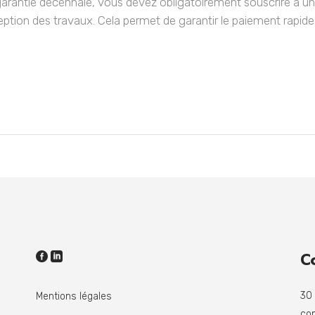
 garantie décennale, vous devez obligatoirement souscrire 
ception des travaux. Cela permet de garantir le paiement rapide
C
30
Mentions légales
co