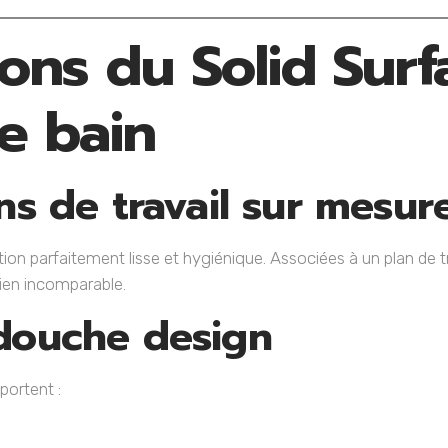
ions du Solid Sur
de bain
ns de travail sur mesur
ion parfaitement lisse et hygiénique. Associées à un plan de tra
tien incomparable.
 douche design
portent :