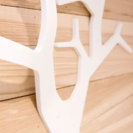
-manteau “arbre”